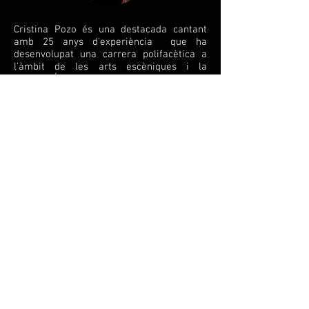
Cristina Pozo és una destacada cantant
amb 25 anys d'experiència que ha
desenvolupat una carrera polifacètica a
l'àmbit de les arts escèniques i la
música.
És directora de l'acadèmia d'arts
escèniques "Viu Cantant", i és la cantant
en el tribut a Tina Turner, a més d'exercir-
se a la Sala de Festes "La Masia de
Tordera".
Descobreix més