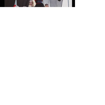
4 jul 2025
∙
1
min
Viu L'Estiu Festival
El pasado 28/06/25 tuvo
lugar en la Plaça de los
Països Catalans de Blanes el
Viu L'Estiu Festival, realizado
por la escuela Viu Cantant...
0
0