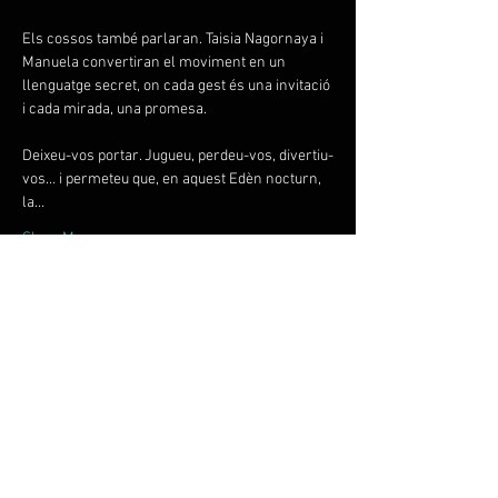
Els cossos també parlaran. Taisia Nagornaya i 
Manuela convertiran el moviment en un 
llenguatge secret, on cada gest és una invitació 
i cada mirada, una promesa.
Deixeu-vos portar. Jugueu, perdeu-vos, divertiu-
vos… i permeteu que, en aquest Edèn nocturn, 
la…
Show More
Tickets
Sale ended
Price
€12.00