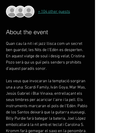
+ 104 other guests
About the event
Quan cau la nit i el jazz llisca com un secret 
ben guardat, les Nits de l’Edèn es desperten. 
En aquest viatge de soul i desig velat, Cristina 
Pozo serà qui us guiï pels senders prohibits 
d’aquest paradís sonor.
Les veus que invocaran la temptació sorgiran 
una a una: Scardi Family, Iván Goya, Mar Mas, 
Jesús Gabriel i Blai Vinaixa, entrellaçant els 
seus timbres per acariciar l’aire i la pell. Els 
instruments marcaran el pols de l’Edèn: Pablo 
de los Santos deixarà que la guitarra xiuxiuegi, 
Billy Purdie farà bategar la bateria, Joel López 
embolcallarà la nit amb el teclat i Carolina S. 
Kromm farà gemegar el saxo en la penombra.