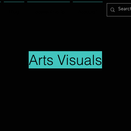
Blog
Esdeveniments
Associa't
Arts Visuals